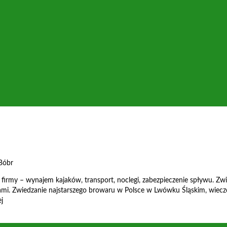
 Bóbr
irmy – wynajem kajaków, transport, noclegi, zabezpieczenie spływu. Zw
ami. Zwiedzanie najstarszego browaru w Polsce w Lwówku Śląskim, wiecz
ej