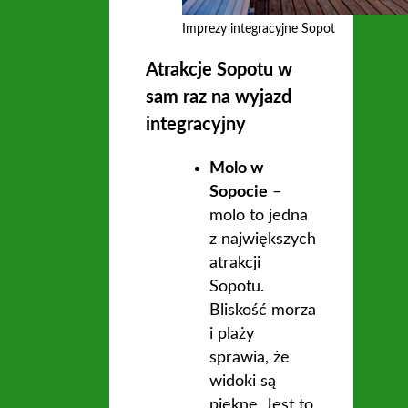
Imprezy integracyjne Sopot
Atrakcje Sopotu w
sam raz na wyjazd
integracyjny
Molo w
Sopocie
–
molo to jedna
z największych
atrakcji
Sopotu.
Bliskość morza
i plaży
sprawia, że
widoki są
piękne. Jest to