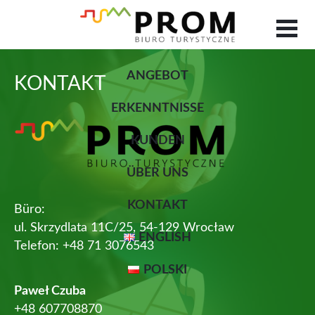
ANGEBOT
KONTAKT
ERKENNTNISSE
KUNDEN
ÜBER UNS
KONTAKT
Büro:
ul. Skrzydlata 11C/25, 54-129 Wrocław
ENGLISH
Telefon: +48 71 3076543
POLSKI
Paweł Czuba
+48 607708870