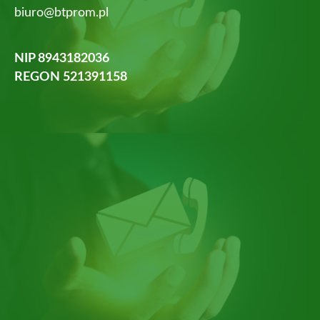
biuro@btprom.pl
NIP 8943182036
REGON 521391158